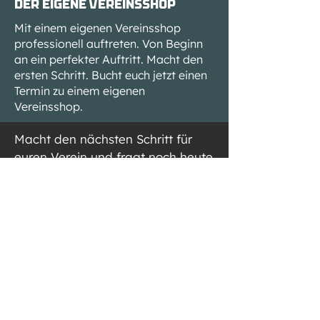
Der EIgene Vereinsshop
Mit einem eigenen Vereinsshop
professionell auftreten. Von Beginn
an ein perfekter Auftritt. Macht den
ersten Schritt. Bucht euch jetzt einen
Termin zu einem eigenen
Vereinsshop.
Macht den nächsten Schritt für
euren Verein und fragt noch heute
euren individuellen Vereinsshop
bei uns an! Auch für Firmen,
Fanclubs usw. Die Möglichkeiten
sind grenzenlos.
Dein Sport, dein Werk.