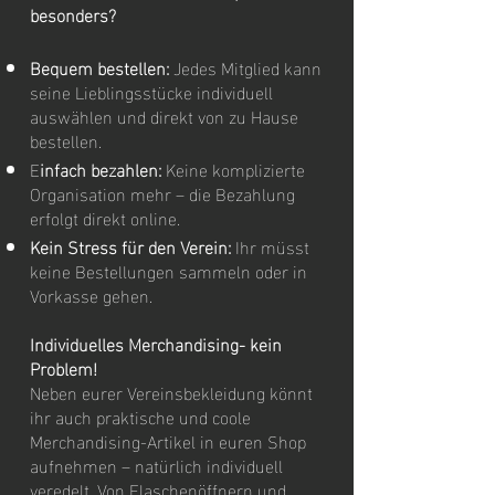
besonders?
Bequem bestellen:
Jedes Mitglied kann
seine Lieblingsstücke individuell
auswählen und direkt von zu Hause
bestellen.
E
infach bezahlen:
Keine komplizierte
Organisation mehr – die Bezahlung
erfolgt direkt online.
Kein Stress für den Verein:
Ihr müsst
keine Bestellungen sammeln oder in
Vorkasse gehen.
Individuelles Merchandising- kein
Problem!
Neben eurer Vereinsbekleidung könnt
ihr auch praktische und coole
Merchandising-Artikel in euren Shop
aufnehmen – natürlich individuell
veredelt. Von Flaschenöffnern und